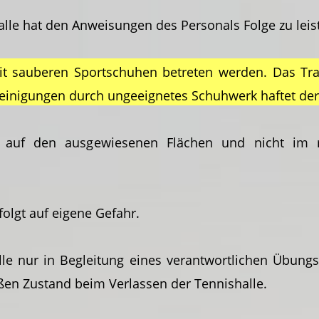
alle hat den Anweisungen des Personals Folge zu leis
mit sauberen Sportschuhen betreten werden. Das Tra
reinigungen durch ungeeignetes Schuhwerk haftet der
ur auf den ausgewiesenen Flächen und nicht im r
folgt auf eigene Gefahr.
lle nur in Begleitung eines verantwortlichen Übungsl
en Zustand beim Verlassen der Tennishalle.