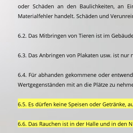
oder Schäden an den Baulichkeiten, an Ei
Materialfehler handelt. Schäden und Verunre
6.2. Das Mitbringen von Tieren ist im Gebäude 
6.3. Das Anbringen von Plakaten usw. ist nur
6.4. Für abhanden gekommene oder entwende
Wertgegenständen mit an die Plätze zu nehm
6.5. Es dürfen keine Speisen oder Getränke,
6.6. Das Rauchen ist in der Halle und in den 