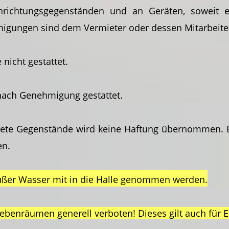
nrichtungsgegenständen und an Geräten, soweit 
inigungen sind dem Vermieter oder dessen Mitarbeite
nicht gestattet.
 nach Genehmigung gestattet.
te Gegenstände wird keine Haftung übernommen. Es 
en.
 außer Wasser mit in die Halle genommen werden.
Nebenräumen generell verboten! Dieses gilt auch für E