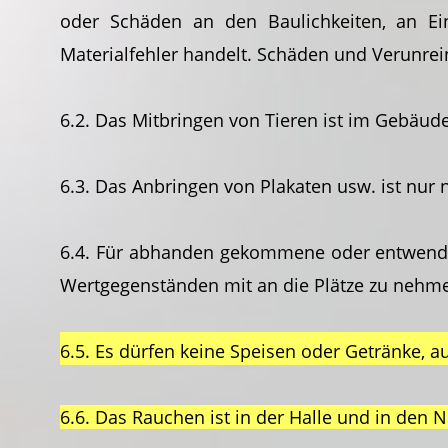
oder Schäden an den Baulichkeiten, an Ei
Materialfehler handelt. Schäden und Verunre
6.2. Das Mitbringen von Tieren ist im Gebäude 
6.3. Das Anbringen von Plakaten usw. ist nur
6.4. Für abhanden gekommene oder entwende
Wertgegenständen mit an die Plätze zu nehm
6.5. Es dürfen keine Speisen oder Getränke,
6.6. Das Rauchen ist in der Halle und in den 