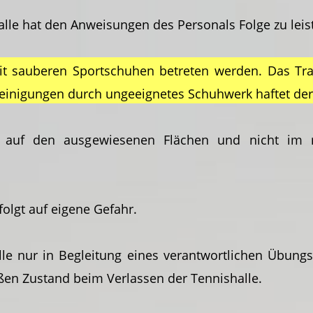
alle hat den Anweisungen des Personals Folge zu leis
mit sauberen Sportschuhen betreten werden. Das Tra
reinigungen durch ungeeignetes Schuhwerk haftet der
ur auf den ausgewiesenen Flächen und nicht im r
folgt auf eigene Gefahr.
lle nur in Begleitung eines verantwortlichen Übungsl
en Zustand beim Verlassen der Tennishalle.