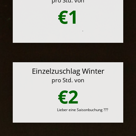
pro Std. von
€1
.
Einzelzuschlag Winter
pro Std. von
€2
Lieber eine Saisonbuchung ???