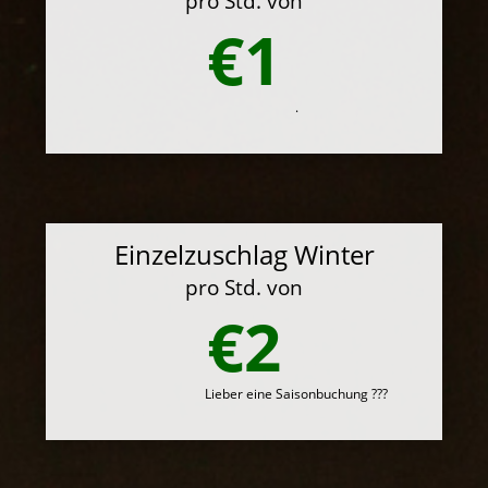
pro Std. von
€1
.
Einzelzuschlag Winter
pro Std. von
€2
Lieber eine Saisonbuchung ???