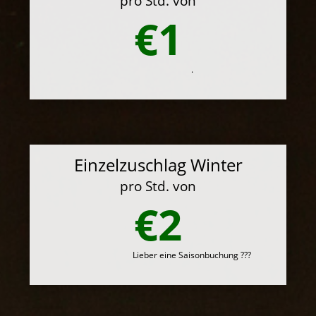
pro Std. von
€1
.
Einzelzuschlag Winter
pro Std. von
€2
Lieber eine Saisonbuchung ???