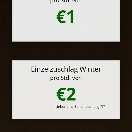
pro Std. von
€1
.
Einzelzuschlag Winter
pro Std. von
€2
Lieber eine Saisonbuchung ???