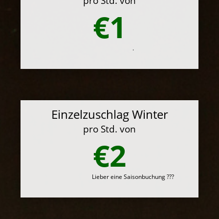
pro Std. von
€1
.
Einzelzuschlag Winter
pro Std. von
€2
Lieber eine Saisonbuchung ???