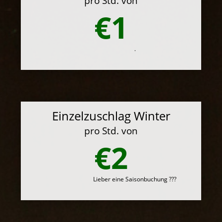
pro Std. von
€1
.
Einzelzuschlag Winter
pro Std. von
€2
Lieber eine Saisonbuchung ???