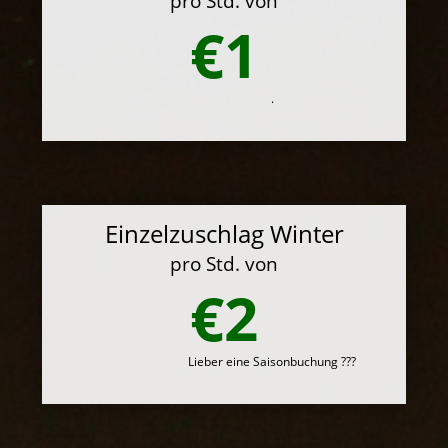
pro Std. von
€1
.
Einzelzuschlag Winter
pro Std. von
€2
Lieber eine Saisonbuchung ???