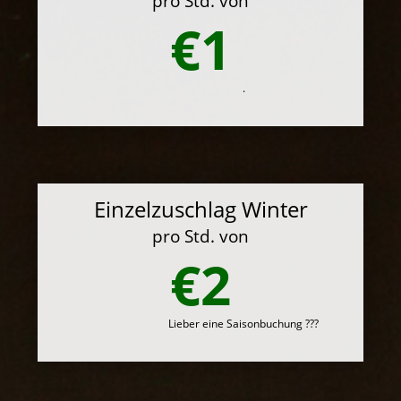
pro Std. von
€1
.
Einzelzuschlag Winter
pro Std. von
€2
Lieber eine Saisonbuchung ???