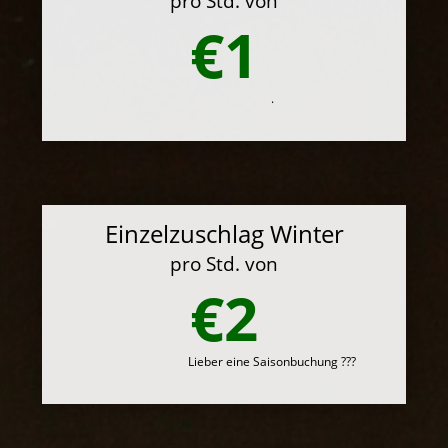
pro Std. von
€1
.
Einzelzuschlag Winter
pro Std. von
€2
Lieber eine Saisonbuchung ???