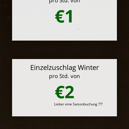
pro Std. von
€1
.
Einzelzuschlag Winter
pro Std. von
€2
Lieber eine Saisonbuchung ???