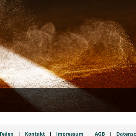
Teilen
|
Kontakt
|
Impressum
|
AGB
|
Datensc