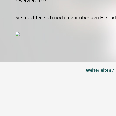
reservieren???
Sie möchten sich noch mehr über den HTC ode
Weiterleiten / 