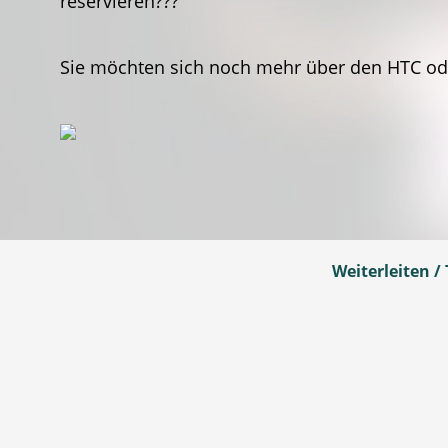
reservieren???
Sie möchten sich noch mehr über den HTC ode
Weiterleiten / 